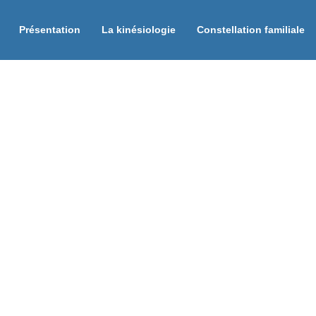
Présentation
La kinésiologie
Constellation familiale
oi