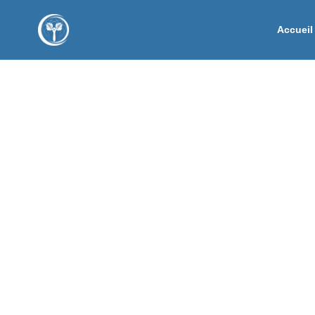
Accueil
Juliette Allain
Spécialiste en kinésiologie près de Charler