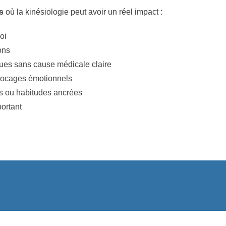
s
où la kinésiologie peut avoir un réel impact :
oi
ons
ques sans cause médicale claire
blocages émotionnels
s ou habitudes ancrées
ortant