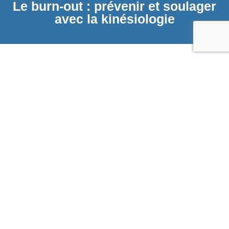
Le burn-out : prévenir et soulager
avec la kinésiologie
Se libérer de ce syndrome
Le burn-out est un
état d’épuisement intense
qui résulte souvent d’un
stress chronique non géré. Il se manifeste par une fatigue profonde,
une perte de motivation, des troubles de concentration et un sentiment
La kinésiologie intervient pour détecter
d’impuissance.
les déséquilibres énergétiques et émotionnels
liés
à ce syndrome.
Bénéfices de la kinésiologie face au burn-out :
Détection des déséquilibres énergétiques liés à l’épuisement
Libération des blocages émotionnels profonds
Restauration de l’énergie vitale et réduction de la fatigue
Soutien à la reprise de la motivation et de la clarté mentale