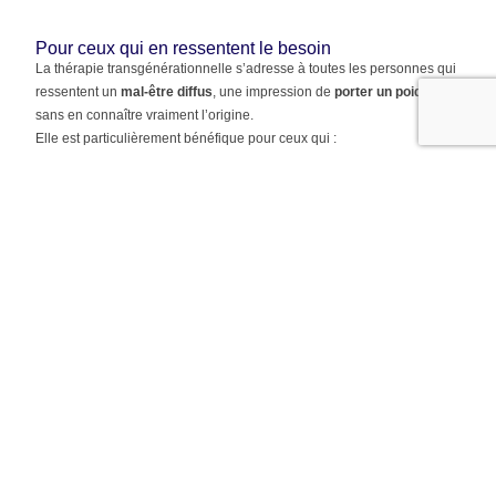
Pour ceux qui en ressentent le besoin
La thérapie transgénérationnelle s’adresse à toutes les personnes qui
ressentent un
mal-être diffus
, une impression de
porter un poids
sans en connaître vraiment l’origine.
Elle est particulièrement bénéfique pour ceux qui :
Vivent des
situations répétitives
dans leur vie personnelle ou
professionnelle (échecs, relations compliquées, blocages)
Ont des difficultés à trouver leur place ou à se sentir légitimes
Portent une
tristesse
, une
culpabilité
ou une
colère
inexpliquées
Souhaitent
comprendre l’influence de leur lignée familiale
sur
leur parcours de vie
Ressentent un
besoin de clarté
, de libération ou de
reconnexion.
Prêt(e) à alléger le poids des héritages invisibles ?
Certaines douleurs, blocages ou émotions viennent de mémoires
transmises inconsciemment par nos ancêtres.