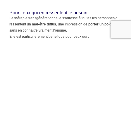
Pour ceux qui en ressentent le besoin
La thérapie transgénérationnelle s’adresse à toutes les personnes qui
ressentent un
mal-être diffus
, une impression de
porter un poids
sans en connaître vraiment l’origine.
Elle est particulièrement bénéfique pour ceux qui :
Vivent des
situations répétitives
dans leur vie personnelle ou
professionnelle (échecs, relations compliquées, blocages)
Ont des difficultés à trouver leur place ou à se sentir légitimes
Portent une
tristesse
, une
culpabilité
ou une
colère
inexpliquées
Souhaitent
comprendre l’influence de leur lignée familiale
sur
leur parcours de vie
Ressentent un
besoin de clarté
, de libération ou de
reconnexion.
Prêt(e) à alléger le poids des héritages invisibles ?
Certaines douleurs, blocages ou émotions viennent de mémoires
transmises inconsciemment par nos ancêtres.