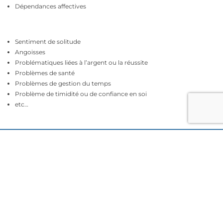
Dépendances affectives
Sentiment de solitude
Angoisses
Problématiques liées à l’argent ou la réussite
Problèmes de santé
Problèmes de gestion du temps
Problème de timidité ou de confiance en soi
etc…
Qui est concerné par cette méthode
?
Pour tous ceux qui désirent sortir de difficultés récurrentes, pour tous
ceux qui malgré de nombreux essais, n’ont pu aboutir à un résultat