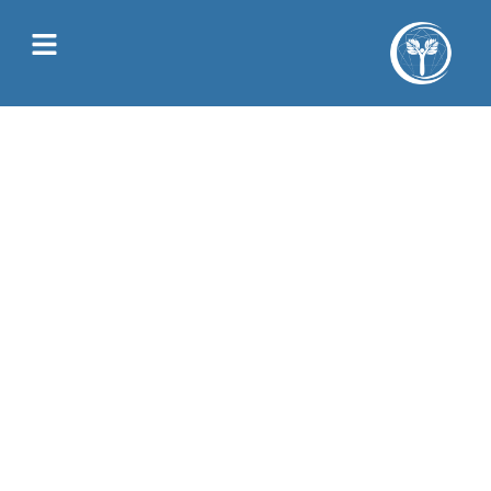
Juliette Allain
Spécialiste de la
constellation familiale près
de Anderlecht