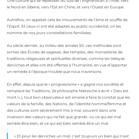
Une culture qui se répandait du Sud de l’Afghanistan à l’Inde, vers
le Nord en Sibérie, vers l’Est en Chine, et vers l’Ouest en Europe.
Autrefois, on appelait cela les mouvements de l’âme et souffle de
l’Esprit. Et ceux-ci ont été adaptés au public occidental, on les
nomme de nos jours constellations familiales.
Au siècle dernier, au milieu des années 50, ces méthodes sont
sorties des Écoles de sagesse, des temples, des monastères de
traditions religieuses et spirituelles diverses, comme les tekkyas
derviches et elles ont été offertes à l’humanité, en vue d’apporter
un remède à l’époque trouble que nous traversons.
En effet, depuis que le « progressisme » a gagné nos sociétés et
remplacé les Traditions, (le philosophe Nietzsche a écrit « Dieu est
mort !».), tout bon observateur est amené à faire le constat que les
valeurs de la famille, des Nations, de l’identité homme/femme et
des cultures sont sévèrement mis à mal, souvent dans une
inversion des valeurs qui ne fait que grandir, ou ce qui est mal
semble être bien, et ce qui est bien semble être un mal.
«
Et pour les derviches un mal, c’est toujours un bien qui n’est