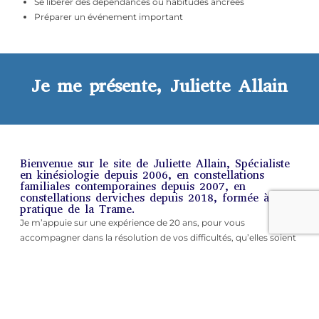
Se libérer des dépendances ou habitudes ancrées
Préparer un événement important
Je me présente, Juliette Allain
Bienvenue sur le site de Juliette Allain, Spécialiste
en kinésiologie depuis 2006, en constellations
familiales contemporaines depuis 2007, en
constellations derviches depuis 2018, formée à la
pratique de la Trame.
Je m’appuie sur une expérience de 20 ans, pour vous
accompagner dans la résolution de vos difficultés, qu’elles soient
d’ordre physique (avoir vu un médecin avant), émotionnel,
psychoogique, énergétique ou systémique.
Je vous reçois sur rendez-vous à mon cabinet de Rhode-Saint-
Genèse.