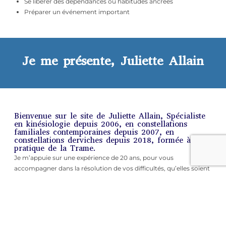
Se libérer des dépendances ou habitudes ancrées
Préparer un événement important
Je me présente, Juliette Allain
Bienvenue sur le site de Juliette Allain, Spécialiste
en kinésiologie depuis 2006, en constellations
familiales contemporaines depuis 2007, en
constellations derviches depuis 2018, formée à la
pratique de la Trame.
Je m’appuie sur une expérience de 20 ans, pour vous
accompagner dans la résolution de vos difficultés, qu’elles soient
d’ordre physique (avoir vu un médecin avant), émotionnel,
psychoogique, énergétique ou systémique.
Je vous reçois sur rendez-vous à mon cabinet de Rhode-Saint-
Genèse.