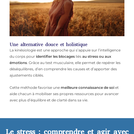
Une alternative douce et holistique
La kinésiologie est une approche qui s’appuie sur l’intelligence
du corps pour
identifier les blocages
liés
au stress ou aux
émotions
. Grâce au test musculaire, elle permet de repérer les
déséquilibres, d’en comprendre les causes et d’apporter des
ajustements ciblés.
Cette méthode favorise une
meilleure connaissance de soi
et
aide chacun à mobiliser ses propres ressources pour avancer
avec plus d’équilibre et de clarté dans sa vie.
Le stress : comprendre et agir avec