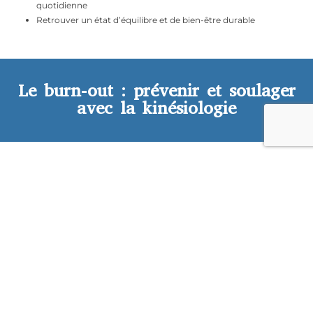
quotidienne
Retrouver un état d’équilibre et de bien-être durable
Le burn-out : prévenir et soulager
avec la kinésiologie
Se libérer de ce syndrome
Le burn-out est un
état d’épuisement intense
qui résulte
souvent d’un stress chronique non géré. Il se manifeste par une
fatigue profonde, une perte de motivation, des troubles de
La
concentration et un sentiment d’impuissance.
kinésiologie intervient pour détecter
les
déséquilibres énergétiques et émotionnels
liés à ce syndrome.