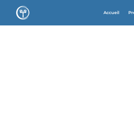
Accueil
Pr
Juliette Allai
Gestion du stress près de Etterbeek