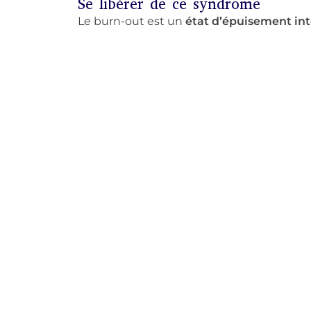
Se libérer de ce syndrome
Le burn-out est un
état d’épuisement in
d’un stress chronique non géré. Il se mani
profonde, une perte de motivation, des tr
un sentiment d’impuissance.
La kinésiolo
détecter
les déséquilibres énergétiques
syndrome.
Bénéfices de la kinésiologie face au burn
Détection des déséquilibres énergétiqu
Libération des blocages émotionnels p
Restauration de l’énergie vitale et rédu
Soutien à la reprise de la motivation et 
Renforcement de la capacité à gérer le 
Accompagnement vers un mieux-être g