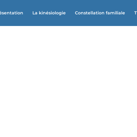
ésentation
La kinésiologie
Constellation familiale
n