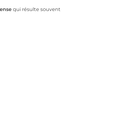
tense
qui résulte souvent
feste par une fatigue
oubles de concentration et
gie intervient pour
 et émotionnels
liés à ce
-out :
es liés à l’épuisement
rofonds
ction de la fatigue
de la clarté mentale
stress à long terme
lobal et durable