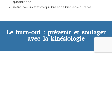
quotidienne
Retrouver un état d’équilibre et de bien-être durable
Le burn-out : prévenir et soulager
avec la kinésiologie
Se libérer de ce syndrome
Le burn-out est un
état d’épuisement intense
qui résulte
souvent d’un stress chronique non géré. Il se manifeste par une
fatigue profonde, une perte de motivation, des troubles de
La
concentration et un sentiment d’impuissance.
kinésiologie intervient pour détecter
les
déséquilibres énergétiques et émotionnels
liés à ce syndrome.