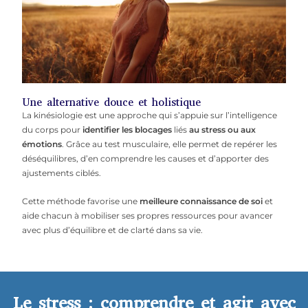
Une alternative douce et holistique
La kinésiologie est une approche qui s’appuie sur l’intelligence
du corps pour
identifier les blocages
liés
au stress ou aux
émotions
. Grâce au test musculaire, elle permet de repérer les
déséquilibres, d’en comprendre les causes et d’apporter des
ajustements ciblés.
Cette méthode favorise une
meilleure connaissance de soi
et
aide chacun à mobiliser ses propres ressources pour avancer
avec plus d’équilibre et de clarté dans sa vie.
Le stress : comprendre et agir avec