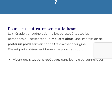
?
Pour ceux qui en ressentent le besoin
La thérapie transgénérationnelle s’adresse à toutes les
personnes qui ressentent un
mal-être diffus
, une impression de
porter un poids
sans en connaître vraiment l’origine.
Elle est particulièrement bénéfique pour ceux qui :
Vivent des
situations répétitives
dans leur vie personnelle ou
professionnelle (échecs, relations compliquées, blocages)
Ont des difficultés à trouver leur place ou à se sentir
légitimes
Portent une
tristesse
, une
culpabilité
ou une
colère
inexpliquées
Souhaitent
comprendre l’influence de leur lignée familiale
sur leur parcours de vie
Ressentent un
besoin de clarté
, de libération ou de
reconnexion.