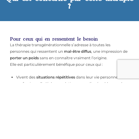
?
Pour ceux qui en ressentent le besoin
La thérapie transgénérationnelle s’adresse à toutes les
personnes qui ressentent un
mal-être diffus
, une impression de
porter un poids
sans en connaître vraiment l’origine.
Elle est particulièrement bénéfique pour ceux qui :
Vivent des
situations répétitives
dans leur vie personnelle ou
professionnelle (échecs, relations compliquées, blocages)
Ont des difficultés à trouver leur place ou à se sentir
légitimes
Portent une
tristesse
, une
culpabilité
ou une
colère
inexpliquées
Souhaitent
comprendre l’influence de leur lignée familiale
sur leur parcours de vie
Ressentent un
besoin de clarté
, de libération ou de
reconnexion.