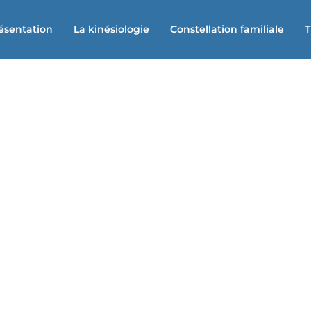
ésentation
La kinésiologie
Constellation familiale
n
echniques)