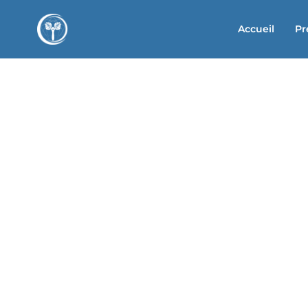
Accueil
Pr
Juliette Allai
EFT (Emotional Freedom T